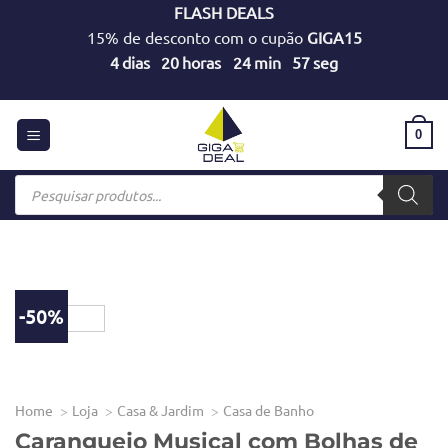
Skip
FLASH DEALS
to
15% de desconto com o cupão
GIGA15
content
4
dias
20
horas
24
min
57
seg
0
Products
search
-50%
Home
Loja
Casa & Jardim
Casa de Banho
Caranguejo Musical com Bolhas de