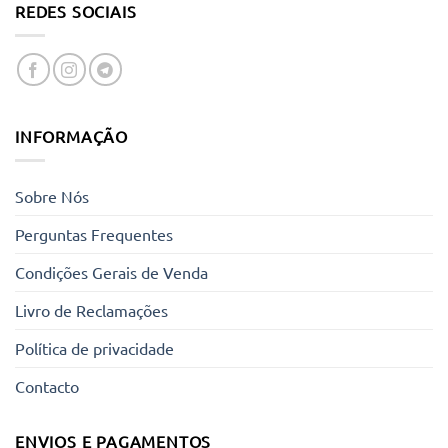
multiple
REDES SOCIAIS
variants.
The
options
may
be
chosen
INFORMAÇÃO
on
the
product
Sobre Nós
page
Perguntas Frequentes
Condições Gerais de Venda
Livro de Reclamações
Política de privacidade
Contacto
ENVIOS E PAGAMENTOS