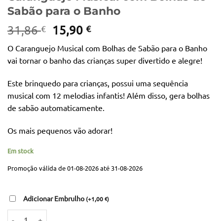
Sabão para o Banho
O
O
31,86
15,90
€
€
preço
preço
O Caranguejo Musical com Bolhas de Sabão para o Banho
original
atual
vai tornar o banho das crianças super divertido e alegre!
era:
é:
31,86 €.
15,90 €.
Este brinquedo para crianças, possui uma sequência
musical com 12 melodias infantis! Além disso, gera bolhas
de sabão automaticamente.
Os mais pequenos vão adorar!
Em stock
Promoção válida de 01-08-2026 até 31-08-2026
Adicionar Embrulho
(
+
1,00
)
€
Quantidade de Caranguejo Musical com Bolhas de Sabão para o Banh