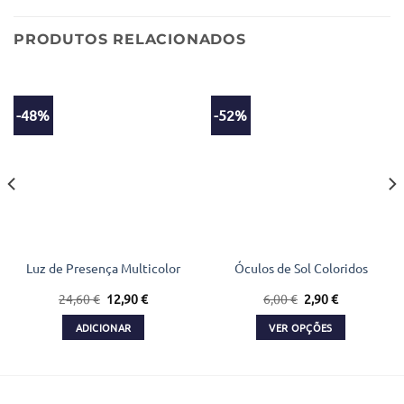
PRODUTOS RELACIONADOS
-48%
-52%
Luz de Presença Multicolor
Óculos de Sol Coloridos
O
O
O
O
24,60
€
12,90
€
6,00
€
2,90
€
preço
preço
preço
preço
original
atual
original
atual
ADICIONAR
VER OPÇÕES
era:
é:
era:
é:
24,60 €.
12,90 €.
6,00 €.
2,90 €.
This
product
has