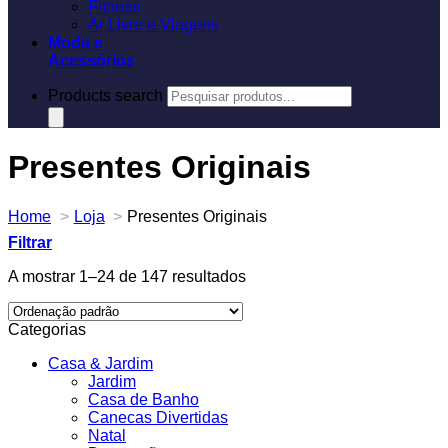
Fitness
Ar Livre e Viagens
Moda e
Acessórios
Products search
Presentes Originais
Home
Loja
Presentes Originais
Filtrar
A mostrar 1–24 de 147 resultados
Categorias
Casa & Jardim
Jardim
Casa de Banho
Canecas Divertidas
Natal