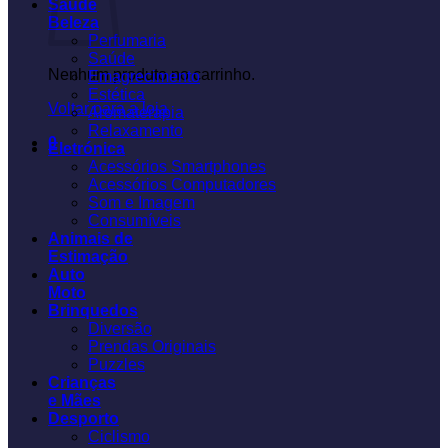
Saúde
Beleza
Perfumaria
Saúde
Nenhum produto no carrinho.
Emagrecimento
Estética
Voltar para a loja
Aromaterapia
Relaxamento
0
Eletrónica
Acessórios Smartphones
Acessórios Computadores
Som e Imagem
Consumíveis
Animais de
Estimação
Auto
Moto
Brinquedos
Diversão
Prendas Originais
Puzzles
Crianças
e Mães
Desporto
Ciclismo