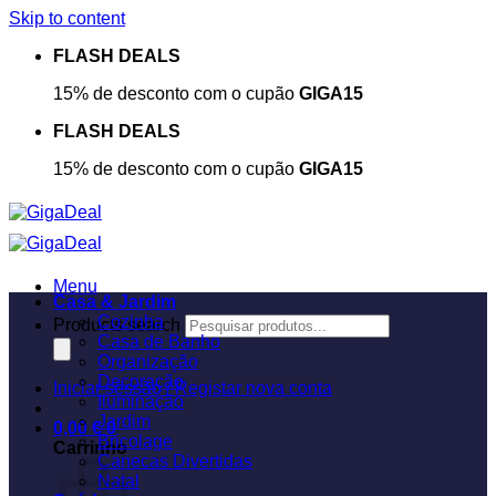
Skip to content
FLASH DEALS
15% de desconto com o cupão
GIGA15
FLASH DEALS
15% de desconto com o cupão
GIGA15
Menu
Casa & Jardim
Cozinha
Products search
Casa de Banho
Organização
Decoração
Iniciar sessão / Registar nova conta
Iluminação
Jardim
0,00
€
0
Bricolage
Carrinho
Canecas Divertidas
Natal