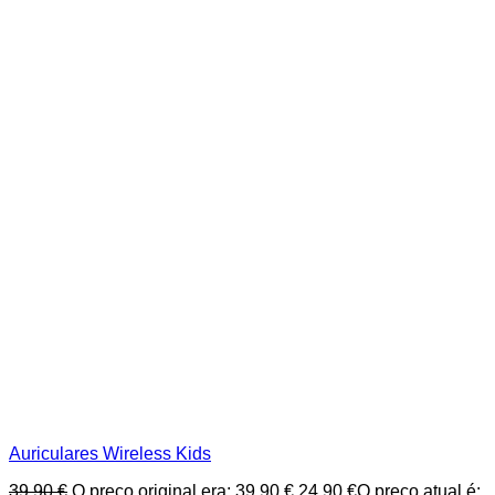
Auriculares Wireless Kids
39,90
€
O preço original era: 39,90 €.
24,90
€
O preço atual é: