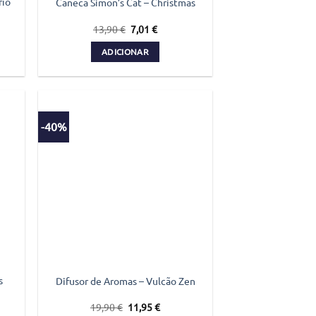
rio
Caneca Simon’s Cat – Christmas
O
O
13,90
€
7,01
€
preço
preço
original
atual
ADICIONAR
era:
é:
€.
13,90 €.
7,01 €.
-40%
s
Difusor de Aromas – Vulcão Zen
O
O
19,90
€
11,95
€