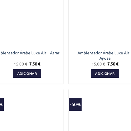
Ambientador Árabe Luxe Air 
bientador Árabe Luxe Air – Asrar
Ajwaa
O
O
O
O
15,00
€
7,50
€
15,00
€
7,50
€
preço
preço
preço
preço
original
atual
original
atual
ADICIONAR
ADICIONAR
era:
é:
era:
é:
15,00 €.
7,50 €.
15,00 €.
7,50 €.
6%
-50%