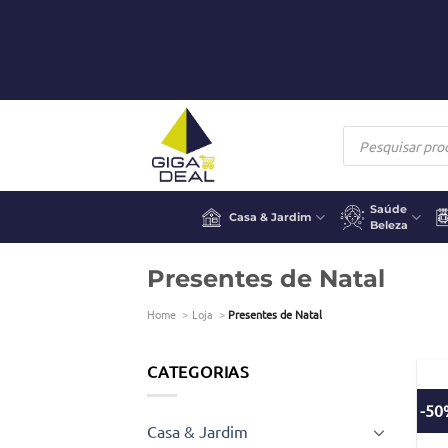
Skip
to
content
Products
search
Saúde
Casa & Jardim
Beleza
Presentes de Natal
Home
Loja
Presentes de Natal
CATEGORIAS
-5
Casa & Jardim