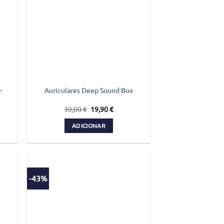
–
Auriculares Deep Sound Box
O
O
30,00
€
19,90
€
preço
preço
original
atual
ADICIONAR
era:
é:
30,00 €.
19,90 €.
-43%