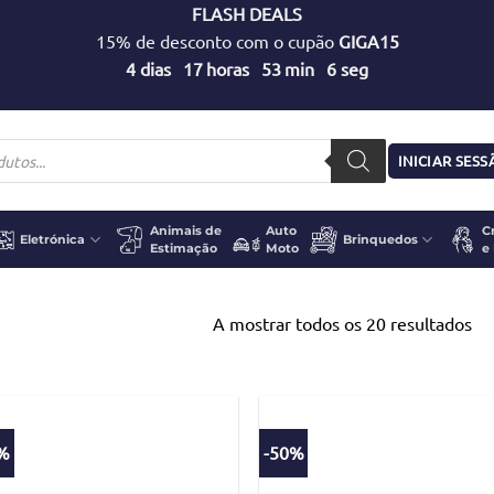
FLASH DEALS
15% de desconto com o cupão
GIGA15
4
dias
17
horas
53
min
5
seg
INICIAR SES
Animais de
Auto
C
Eletrónica
Brinquedos
Estimação
Moto
e
A mostrar todos os 20 resultados
0%
-50%