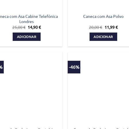
the
product
neca com Asa Cabine Telefónica
page
Caneca com Asa Polvo
Londres
O
O
O
O
25,00
€
14,90
€
20,00
€
11,99
€
preço
preço
preço
preço
original
atual
original
atual
ADICIONAR
ADICIONAR
era:
é:
era:
é:
25,00 €.
14,90 €.
20,00 €.
11,99 
7%
-46%