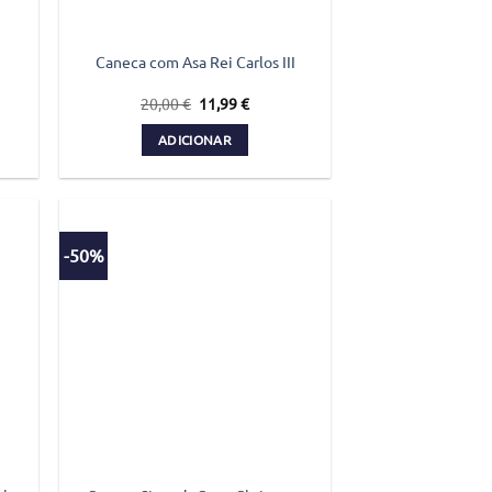
Caneca com Asa Rei Carlos III
O
O
20,00
€
11,99
€
preço
preço
original
atual
ADICIONAR
era:
é:
€.
20,00 €.
11,99 €.
-50%