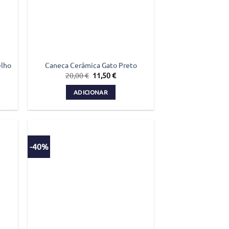
elho
Caneca Cerâmica Gato Preto
O
O
20,00
€
11,50
€
preço
preço
original
atual
ADICIONAR
era:
é:
€.
20,00 €.
11,50 €.
-40%