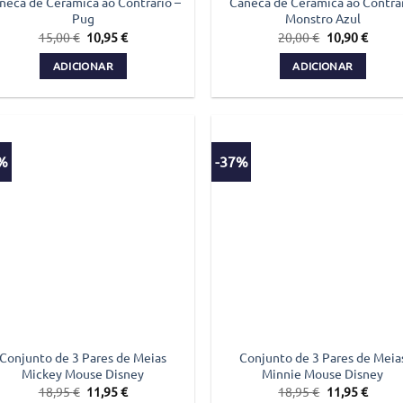
neca de Cerâmica ao Contrário –
Caneca de Cerâmica ao Contrá
Pug
Monstro Azul
O
O
O
O
15,00
€
10,95
€
20,00
€
10,90
€
preço
preço
preço
preço
original
atual
original
atual
ADICIONAR
ADICIONAR
era:
é:
era:
é:
15,00 €.
10,95 €.
20,00 €.
10,90 
7%
-37%
Conjunto de 3 Pares de Meias
Conjunto de 3 Pares de Meia
Mickey Mouse Disney
Minnie Mouse Disney
O
O
O
O
18,95
€
11,95
€
18,95
€
11,95
€