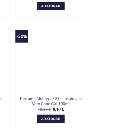
preço
preço
original
atual
ADICIONAR
era:
é:
€.
19,90 €.
11,95 €.
-50%
Perfume Mulher nº 87 – Inspiração
as
Very Good Girl 100ml
O
O
18,33
€
9,10
€
preço
preço
original
atual
ADICIONAR
era:
é:
€.
18,33 €.
9,10 €.