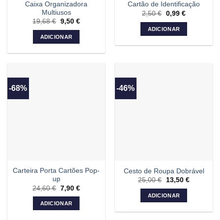
Caixa Organizadora
Cartão de Identificação
Multiusos
2,50
€
O
0,99
€
O
preço
preço
19,68
€
O
9,50
€
O
original
atual
preço
preço
ADICIONAR
era:
é:
original
atual
ADICIONAR
2,50 €.
0,99 €.
era:
é:
19,68 €.
9,50 €.
-68%
-46%
Carteira Porta Cartões Pop-
Cesto de Roupa Dobrável
up
25,00
€
O
13,50
€
O
preço
preço
24,60
€
O
7,90
€
O
original
atual
preço
preço
ADICIONAR
era:
é:
original
atual
ADICIONAR
25,00 €.
13,50 €.
era:
é:
24,60 €.
7,90 €.