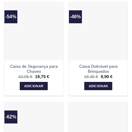
-54%
-46%
Caixa de Segurança para
Caixa Dobrável para
Chaves
Brinquedos
43,05
€
O
19,75
€
O
18,45
€
O
9,90
€
O
preço
preço
preço
preço
original
atual
original
atual
ADICIONAR
ADICIONAR
era:
é:
era:
é:
43,05 €.
19,75 €.
18,45 €.
9,90 €.
-62%