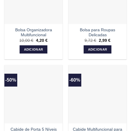
Bolsa Organizadora
Bolsa para Roupas
Multifuncional
Delicadas
10,00
€
O
4,20
€
O
9,72
€
O
2,99
€
O
preço
preço
preço
preço
original
atual
original
atual
ADICIONAR
ADICIONAR
era:
é:
era:
é:
10,00 €.
4,20 €.
9,72 €.
2,99 €.
-50%
-60%
Cabide Multifuncional para
Cabide de Porta 5 Níveis