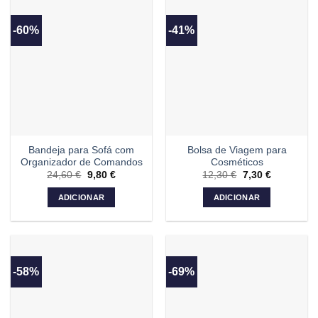
-60%
-41%
Bandeja para Sofá com
Bolsa de Viagem para
Organizador de Comandos
Cosméticos
24,60
€
O
9,80
€
O
12,30
€
O
7,30
€
O
preço
preço
preço
preço
original
atual
original
atual
ADICIONAR
ADICIONAR
era:
é:
era:
é:
24,60 €.
9,80 €.
12,30 €.
7,30 €.
-58%
-69%