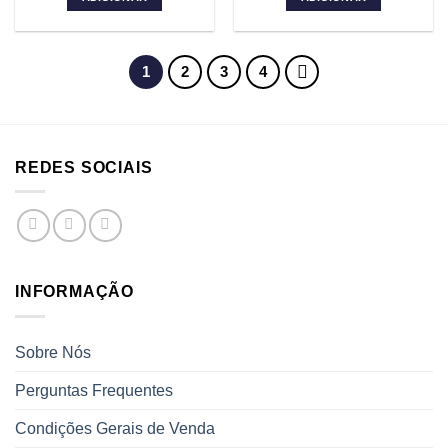
era:
é:
era:
é:
6,15 €.
3,40 €.
11,00 €.
6,15 €.
1
2
3
4
REDES SOCIAIS
INFORMAÇÃO
Sobre Nós
Perguntas Frequentes
Condições Gerais de Venda