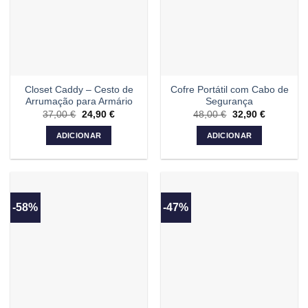
Closet Caddy – Cesto de
Cofre Portátil com Cabo de
Arrumação para Armário
Segurança
37,00
€
O
24,90
€
O
48,00
€
O
32,90
€
O
preço
preço
preço
preço
original
atual
original
atual
ADICIONAR
ADICIONAR
era:
é:
era:
é:
37,00 €.
24,90 €.
48,00 €.
32,90 €.
-58%
-47%