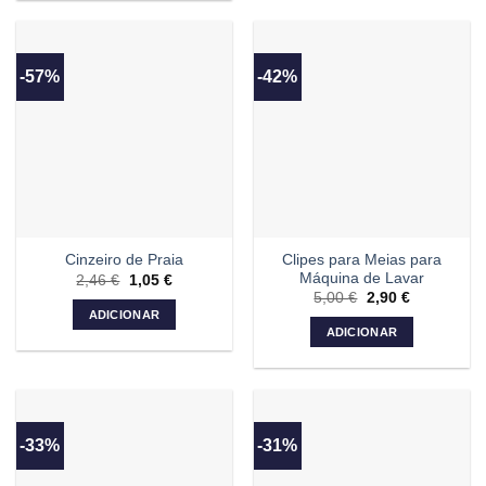
-57%
-42%
Clipes para Meias para
Cinzeiro de Praia
Máquina de Lavar
2,46
€
O
1,05
€
O
preço
preço
5,00
€
O
2,90
€
O
original
atual
preço
preço
ADICIONAR
era:
é:
original
atual
ADICIONAR
2,46 €.
1,05 €.
era:
é:
5,00 €.
2,90 €.
-33%
-31%