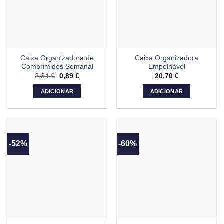
Caixa Organizadora de
Caixa Organizadora
Comprimidos Semanal
Empelhável
2,34
€
O
0,89
€
O
20,70
€
preço
preço
original
atual
ADICIONAR
ADICIONAR
era:
é:
2,34 €.
0,89 €.
-52%
-60%