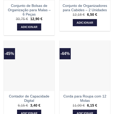
Conjunto de Bolsas de
Conjunto de Organizadores
Organização para Malas –
para Cabides – 2 Unidades
6 Peças
12,18
€
O
6,50
€
O
preço
preço
30,75
€
O
12,90
€
O
original
atual
preço
preço
ADICIONAR
era:
é:
original
atual
ADICIONAR
12,18 €.
6,50 €.
era:
é:
30,75 €.
12,90 €.
-45%
-44%
Contador de Capacidade
Corda para Roupa com 12
Digital
Molas
6,15
€
O
3,40
€
O
11,00
€
O
6,15
€
O
preço
preço
preço
preço
original
atual
original
atual
ADICIONAR
ADICIONAR