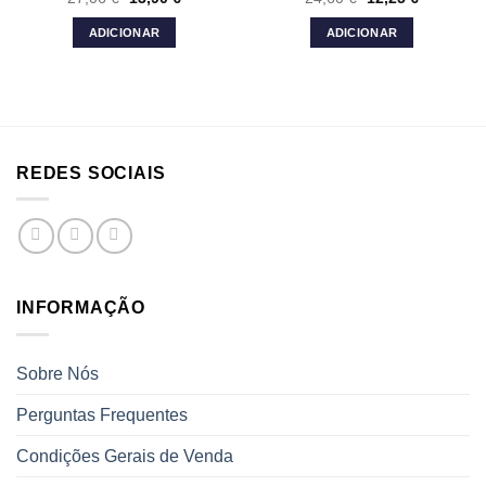
preço
preço
preço
preço
original
atual
original
atual
ADICIONAR
ADICIONAR
era:
é:
era:
é:
27,06 €.
13,90 €.
24,60 €.
12,25 €.
REDES SOCIAIS
INFORMAÇÃO
Sobre Nós
Perguntas Frequentes
Condições Gerais de Venda