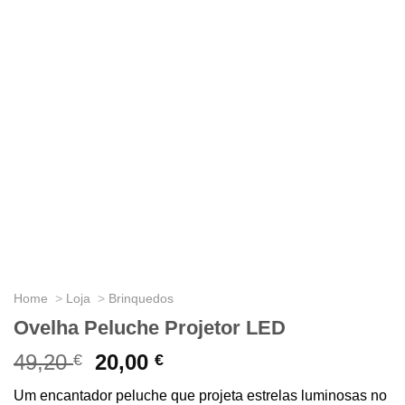
Home
Loja
Brinquedos
Ovelha Peluche Projetor LED
49,20
O
20,00
O
€
€
preço
preço
Um encantador peluche que projeta estrelas luminosas no