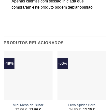
Apenas clientes com sessão iniciada que
compraram este produto podem deixar opinião.
PRODUTOS RELACIONADOS
-49%
-50%
Mini Mesa de Bilhar
Luva Spider Hero
27,06
€
O
13,90
€
O
24,60
€
O
12,25
€
O