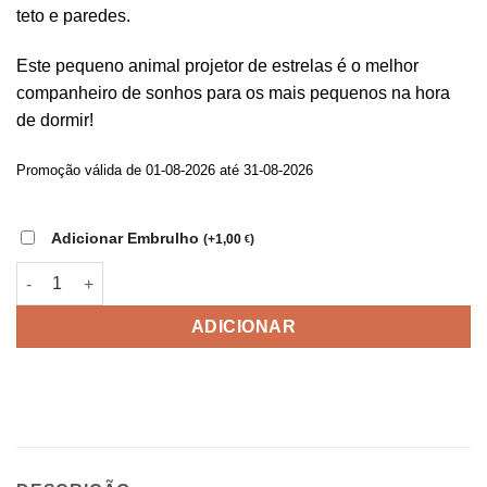
original
atual
teto e paredes.
era:
é:
49,20 €.
20,00 €.
Este pequeno animal projetor de estrelas é o melhor
companheiro de sonhos para os mais pequenos na hora
de dormir!
Promoção válida de 01-08-2026 até 31-08-2026
Adicionar Embrulho
(
+
1,00
)
€
Quantidade de Ovelha Peluche Projetor LED
ADICIONAR