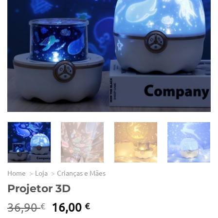
Home
Loja
Crianças e Mães
Projetor 3D
O
O
36,90
16,00
€
€