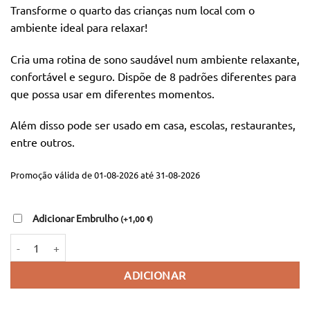
preço
preço
Transforme o quarto das crianças num local com o
original
atual
ambiente ideal para relaxar!
era:
é:
36,90 €.
16,00 €.
Cria uma rotina de sono saudável num ambiente relaxante,
confortável e seguro. Dispõe de 8 padrões diferentes para
que possa usar em diferentes momentos.
Além disso pode ser usado em casa, escolas, restaurantes,
entre outros.
Promoção válida de 01-08-2026 até 31-08-2026
Adicionar Embrulho
(
+
1,00
)
€
Quantidade de Projetor 3D
ADICIONAR