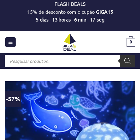
Skip
FLASH DEALS
to
15% de desconto com o cupão
GIGA15
content
5
dias
13
horas
6
min
17
seg
0
Products
search
-57%