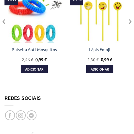
Pulseira Anti-Mosquitos
Lápis Emoji
O
O
O
O
2,46
€
0,99
€
2,30
€
0,99
€
preço
preço
preço
preço
original
atual
original
atual
ADICIONAR
ADICIONAR
era:
é:
era:
é:
2,46 €.
0,99 €.
2,30 €.
0,99 €.
REDES SOCIAIS