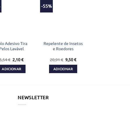
%
-55%
lo Adesivo Tira
Repelente de Insetos
Pelos Lavável
e Roedores
O
O
O
O
5,54
€
2,10
€
20,91
€
9,50
€
preço
preço
preço
preço
original
atual
original
atual
ADICIONAR
ADICIONAR
era:
é:
era:
é:
5,54 €.
2,10 €.
20,91 €.
9,50 €.
NEWSLETTER