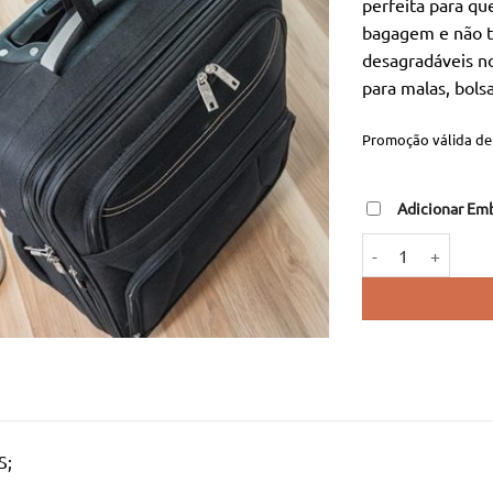
perfeita para qu
er
bagagem e não t
14
desagradáveis no
para malas, bolsa
Promoção válida de 
Adicionar Em
Quantidade de Bala
S;