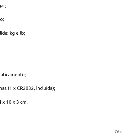
gar;
o;
da: kg e lb;
;
maticamente;
as (1 x CR2032, incluída);
 x 10 x 3 cm.
76 g