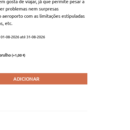
em gosta de viajar, já que permite pesar a
a:
é:
er problemas nem surpresas
,76 €.
6,90 €.
 aeroporto com as limitações estipuladas
s, etc.
01-08-2026 até 31-08-2026
brulho
(
+
1,00
)
€
nça Digital de Precisão para Malas
ADICIONAR