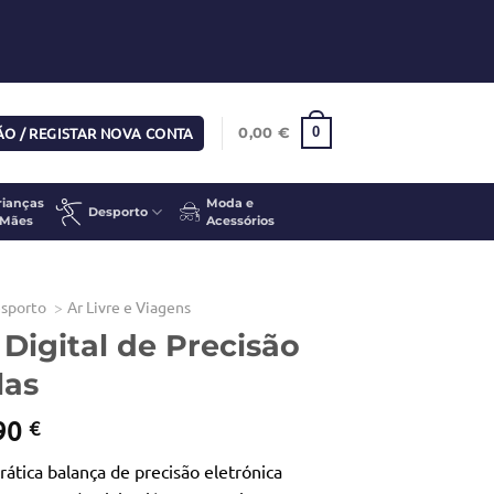
SÃO / REGISTAR NOVA CONTA
0
0,00
€
rianças
Moda e
Desporto
 Mães
Acessórios
sporto
Ar Livre e Viagens
Digital de Precisão
las
O
90
€
eço
preço
tica balança de precisão eletrónica
iginal
atual