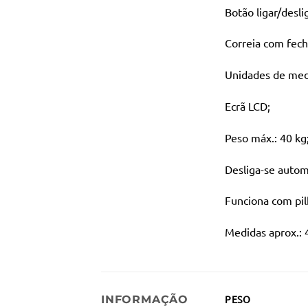
Botão ligar/desli
Correia com fech
Unidades de medi
Ecrã LCD;
Peso máx.: 40 kg
Desliga-se auto
Funciona com pilh
Medidas aprox.: 4
INFORMAÇÃO
PESO