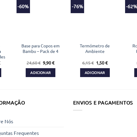
-60%
-76%
-62
e
Base para Copos em
Termómetro de
Ro
a
Bambu – Pack de 4
Ambiente
des
O
O
O
O
O
€
24,60
€
9,90
€
6,15
€
1,50
€
preço
preço
preço
preço
preço
al
atual
original
atual
original
atual
ADICIONAR
ADICIONAR
é:
era:
é:
era:
é:
€.
9,50 €.
24,60 €.
9,90 €.
6,15 €.
1,50 €.
FORMAÇÃO
ENVIOS E PAGAMENTOS
re Nós
guntas Frequentes