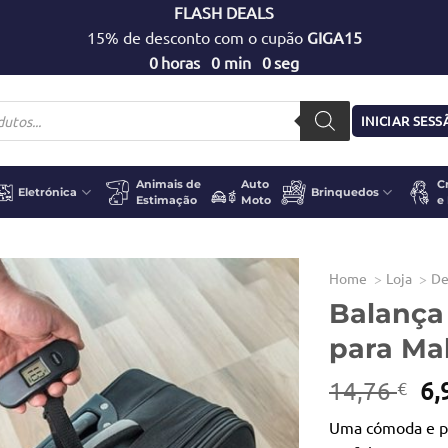
FLASH DEALS
15% de desconto com o cupão
GIGA15
0
horas
0
min
0
seg
INICIAR SES
Animais de
Auto
C
Eletrónica
Brinquedos
Estimação
Moto
e
Home
Loja
De
Balança 
para Ma
O
14,76
6,
€
pr
Uma cómoda e prá
or