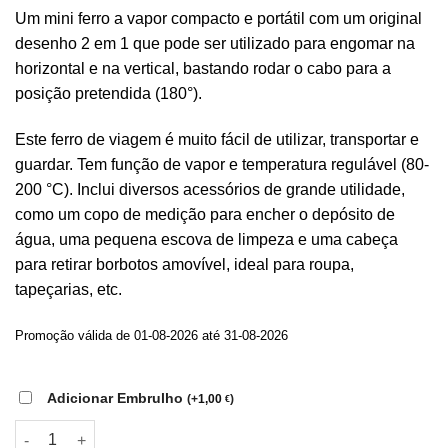
preço
preço
Um mini ferro a vapor compacto e portátil com um original
original
atual
desenho 2 em 1 que pode ser utilizado para engomar na
era:
é:
horizontal e na vertical, bastando rodar o cabo para a
49,08 €.
24,90 €.
posição pretendida (180°).
Este ferro de viagem é muito fácil de utilizar, transportar e
guardar. Tem função de vapor e temperatura regulável (80-
200 °C). Inclui diversos acessórios de grande utilidade,
como um copo de medição para encher o depósito de
água, uma pequena escova de limpeza e uma cabeça
para retirar borbotos amovível, ideal para roupa,
tapeçarias, etc.
Promoção válida de 01-08-2026 até 31-08-2026
Adicionar Embrulho
(
+
1,00
)
€
Quantidade de Mini Ferro a Vapor Vertical e Horizontal 2 em 1