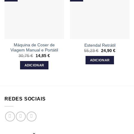
Máquina de Coser de
Estendal Retrátil
Viagem Manual e Portátil
55,23
€
O
24,90
€
O
preço
preço
30,75
€
O
14,85
€
O
original
atual
preço
preço
ADICIONAR
era:
é:
original
atual
ADICIONAR
55,23 €.
24,90 €.
era:
é:
30,75 €.
14,85 €.
REDES SOCIAIS