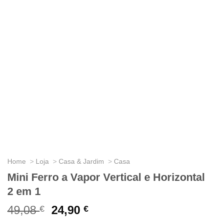
Home
Loja
Casa & Jardim
Casa
Mini Ferro a Vapor Vertical e Horizontal
2 em 1
49,08
O
24,90
O
€
€