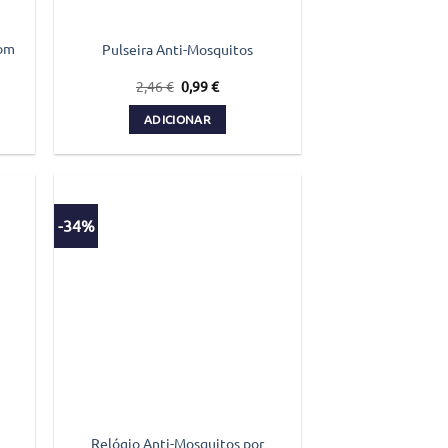
com
Pulseira Anti-Mosquitos
O
O
2,46
€
0,99
€
preço
preço
original
atual
ADICIONAR
era:
é:
€.
2,46 €.
0,99 €.
-34%
Relógio Anti-Mosquitos por