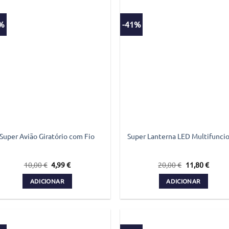
0%
-41%
Super Avião Giratório com Fio
Super Lanterna LED Multifunci
O
O
O
O
10,00
€
4,99
€
20,00
€
11,80
€
preço
preço
preço
preço
original
atual
original
atual
ADICIONAR
ADICIONAR
era:
é:
era:
é:
10,00 €.
4,99 €.
20,00 €.
11,80 