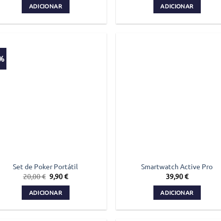
original
atual
original
atual
ADICIONAR
ADICIONAR
era:
é:
era:
é:
22,00 €.
15,50 €.
40,00 €.
19,90 
1%
Set de Poker Portátil
Smartwatch Active Pro
O
O
20,00
€
9,90
€
39,90
€
preço
preço
original
atual
ADICIONAR
ADICIONAR
era:
é:
20,00 €.
9,90 €.