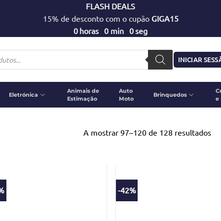
FLASH DEALS
15% de desconto com o cupão
GIGA15
0
horas
0
min
0
seg
INICIAR SES
Animais de
Auto
C
Eletrónica
Brinquedos
Estimação
Moto
e
A mostrar 97–120 de 128 resultados
9%
-42%