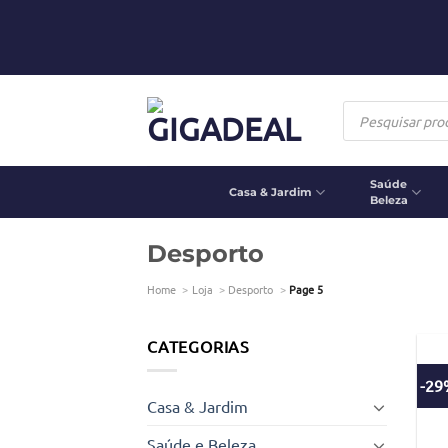
Skip
to
content
Products
search
Saúde
Casa & Jardim
Beleza
Desporto
Home
Loja
Desporto
Page 5
CATEGORIAS
-2
Casa & Jardim
Saúde e Beleza