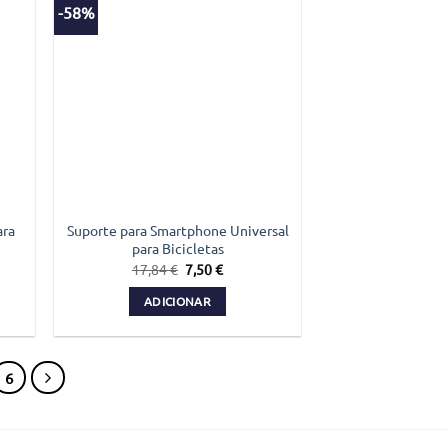
-58%
ara
Suporte para Smartphone Universal
para Bicicletas
O
O
17,84
€
7,50
€
preço
preço
original
atual
ADICIONAR
era:
é:
17,84 €.
7,50 €.
6