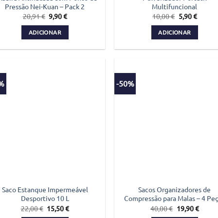
Pressão Nei-Kuan – Pack 2
Multifuncional
O
O
O
O
20,91
€
9,90
€
10,00
€
5,90
€
preço
preço
preço
preço
original
atual
original
atual
ADICIONAR
ADICIONAR
era:
é:
era:
é:
20,91 €.
9,90 €.
10,00 €.
5,90 €.
0%
-50%
Saco Estanque Impermeável
Sacos Organizadores de
Desportivo 10 L
Compressão para Malas – 4 Pe
O
O
O
O
22,00
€
15,50
€
40,00
€
19,90
€
preço
preço
preço
preço