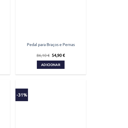
Pedal para Braços e Pernas
O
O
86,10
€
54,90
€
preço
preço
original
atual
ADICIONAR
era:
é:
86,10 €.
54,90 €.
-31%