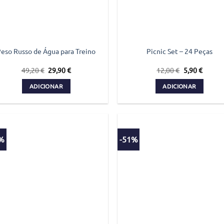
chosen
on
the
product
page
eso Russo de Água para Treino
Picnic Set – 24 Peças
O
O
O
O
49,20
€
29,90
€
12,00
€
5,90
€
preço
preço
preço
preço
original
atual
original
atual
ADICIONAR
ADICIONAR
era:
é:
era:
é:
49,20 €.
29,90 €.
12,00 €.
5,90 €.
2%
-51%