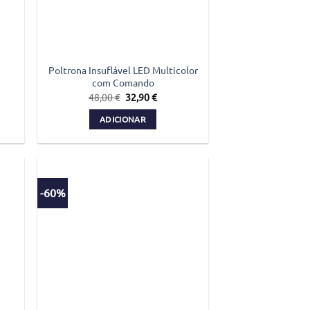
Poltrona Insuflável LED Multicolor
com Comando
O
O
48,00
€
32,90
€
preço
preço
original
atual
ADICIONAR
era:
é:
48,00 €.
32,90 €.
-60%