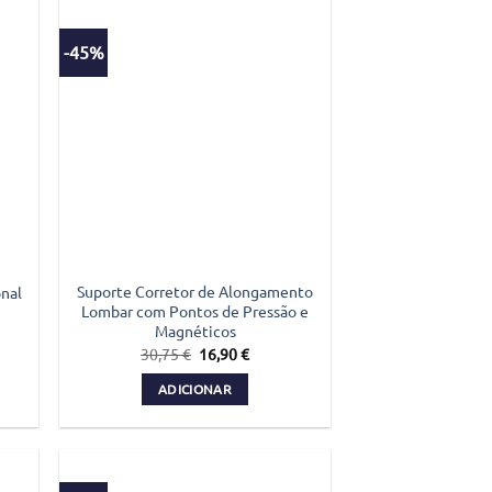
-45%
Suporte Corretor de Alongamento
onal
Lombar com Pontos de Pressão e
Magnéticos
O
O
30,75
€
16,90
€
preço
preço
original
atual
ADICIONAR
era:
é:
€.
30,75 €.
16,90 €.