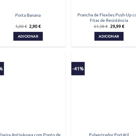
Prancha de Flexões Push-Up 
Porta Banana
Fitas de Resistência
O
O
O
O
5,00
€
2,90
€
61,38
€
29,99
€
preço
preço
preço
preço
original
atual
original
atual
ADICIONAR
ADICIONAR
era:
é:
era:
é:
5,00 €.
2,90 €.
61,38 €.
29,99 
3%
-41%
lseira Antináusea com Ponto de
Pulverizador Portátil