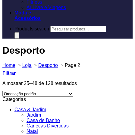
Fitness
Ar Livre e Viagens
Moda e
Acessórios
Products search
Desporto
Home
Loja
Desporto
Page 2
Filtrar
A mostrar 25–48 de 128 resultados
Categorias
Casa & Jardim
Jardim
Casa de Banho
Canecas Divertidas
Natal