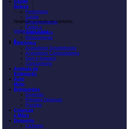
Saúde
Beleza
Perfumaria
Saúde
Nenhum produto no carrinho.
Emagrecimento
Estética
Voltar para a loja
Aromaterapia
Relaxamento
0
Eletrónica
Acessórios Smartphones
Acessórios Computadores
Som e Imagem
Consumíveis
Animais de
Estimação
Auto
Moto
Brinquedos
Diversão
Prendas Originais
Puzzles
Crianças
e Mães
Desporto
Ciclismo