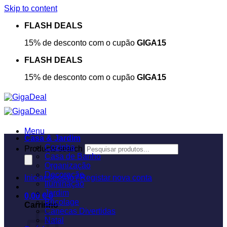
Skip to content
FLASH DEALS
15% de desconto com o cupão
GIGA15
FLASH DEALS
15% de desconto com o cupão
GIGA15
Menu
Casa & Jardim
Cozinha
Products search
Casa de Banho
Organização
Decoração
Iniciar sessão / Registar nova conta
Iluminação
Jardim
0,00
€
0
Bricolage
Carrinho
Canecas Divertidas
Natal