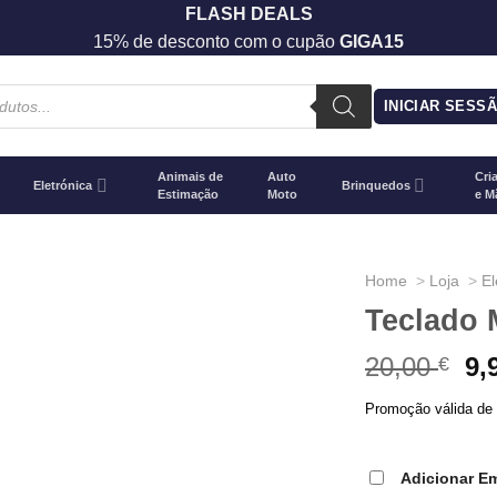
FLASH DEALS
15% de desconto com o cupão
GIGA15
INICIAR SESS
Animais de
Auto
Cri
Eletrónica
Brinquedos
Estimação
Moto
e M
Home
Loja
El
Teclado 
20,00
O
9,
€
pr
Promoção válida de 
or
er
20
Adicionar E