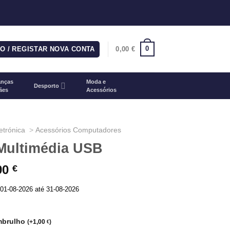
0
ÃO / REGISTAR NOVA CONTA
0,00
€
anças
Moda e
Desporto
ães
Acessórios
etrónica
Acessórios Computadores
Multimédia USB
90
O
€
eço
preço
01-08-2026 até 31-08-2026
iginal
atual
a:
é:
,00 €.
9,90 €.
mbrulho
(
+
1,00
)
€