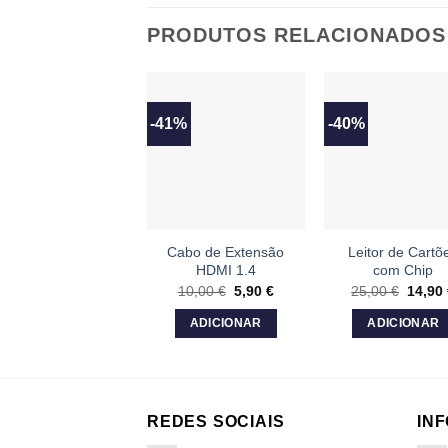
PRODUTOS RELACIONADOS
-41%
-40%
Cabo de Extensão
Leitor de Cartõ
HDMI 1.4
com Chip
10,00
€
O
5,90
€
O
25,00
€
O
14,90
preço
preço
preço
original
atual
origina
ADICIONAR
ADICIONAR
era:
é:
era:
10,00 €.
5,90 €.
25,00 
REDES SOCIAIS
IN