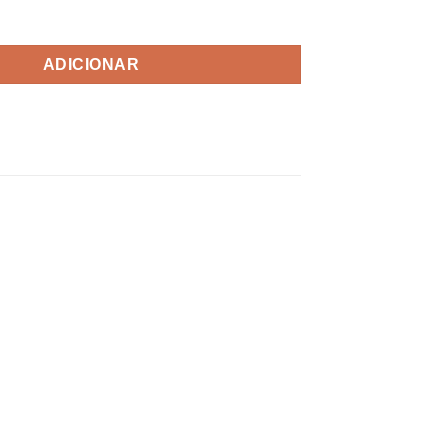
eclado Multimédia USB
ADICIONAR