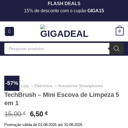
Skip
FLASH DEALS
to
15% de desconto com o cupão
GIGA15
content
0
Products
search
-57%
Home
Loja
Eletrónica
Acessórios Smartphones
TechBrush – Mini Escova de Limpeza 5
em 1
15,00
O
6,50
O
€
€
preço
preço
Promoção válida de 01-08-2026 até 31-08-2026
original
atual