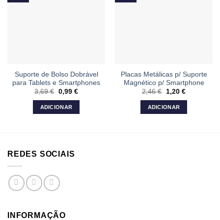
Suporte de Bolso Dobrável
Placas Metálicas p/ Suporte
para Tablets e Smartphones
Magnético p/ Smartphone
3,69
€
O
0,99
€
O
2,46
€
O
1,20
€
O
preço
preço
preço
preço
original
atual
original
atual
ADICIONAR
ADICIONAR
era:
é:
era:
é:
3,69 €.
0,99 €.
2,46 €.
1,20 €.
REDES SOCIAIS
INFORMAÇÃO