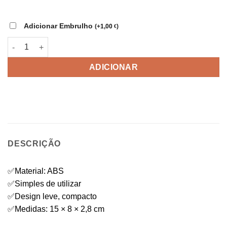
era:
é:
15,00 €.
6,50 €.
Adicionar Embrulho
(
+
1,00
)
€
Quantidade de TechBrush - Mini Escova de Limpeza 5 em 1
ADICIONAR
DESCRIÇÃO
✅Material: ABS
✅Simples de utilizar
✅Design leve, compacto
✅Medidas: 15 × 8 × 2,8 cm