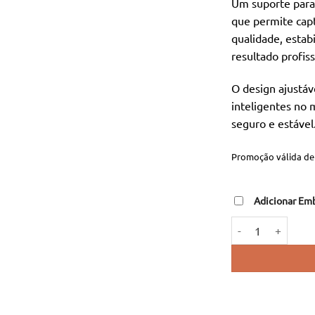
Um suporte para
or
que permite capt
er
qualidade, esta
22
resultado profis
O design ajustáv
inteligentes no
seguro e estável
Promoção válida de 
Adicionar Em
Quantidade de Sup