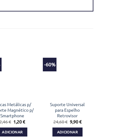
%
-60%
cas Metálicas p/
Suporte Universal
rte Magnético p/
para Espelho
Smartphone
Retrovisor
O
O
O
O
2,46
€
1,20
€
24,60
€
9,90
€
preço
preço
preço
preço
original
atual
original
atual
ADICIONAR
ADICIONAR
era:
é:
era:
é:
2,46 €.
1,20 €.
24,60 €.
9,90 €.