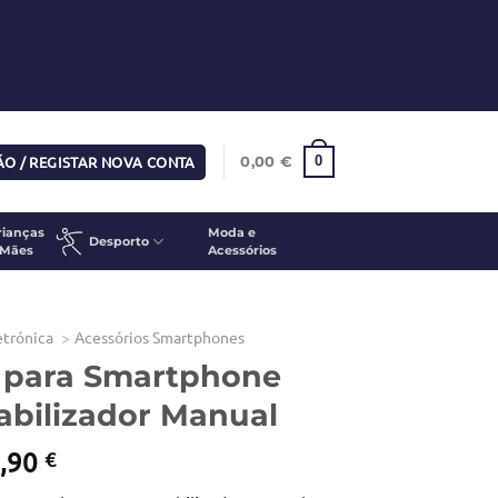
SÃO / REGISTAR NOVA CONTA
0
0,00
€
rianças
Moda e
Desporto
 Mães
Acessórios
etrónica
Acessórios Smartphones
 para Smartphone
abilizador Manual
O
,90
€
eço
preço