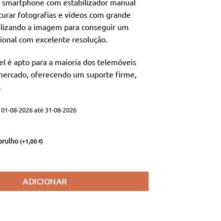
 smartphone com estabilizador manual
iginal
atual
urar fotografias e vídeos com grande
a:
é:
bilizando a imagem para conseguir um
,00 €.
10,90 €.
sional com excelente resolução.
el é apto para a maioria dos telemóveis
 mercado, oferecendo um suporte firme,
.
01-08-2026 até 31-08-2026
brulho
(
+
1,00
)
€
orte para Smartphone com Estabilizador Manual
ADICIONAR