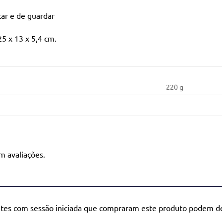
tar e de guardar
25 x 13 x 5,4 cm.
220 g
m avaliações.
ntes com sessão iniciada que compraram este produto podem de