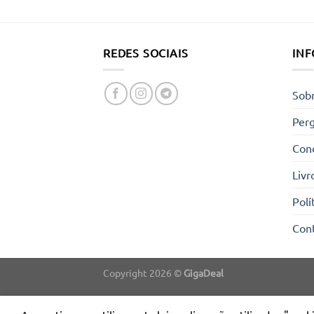
REDES SOCIAIS
IN
Sob
Per
Cond
Livr
Polí
Con
Copyright 2026 ©
GigaDeal