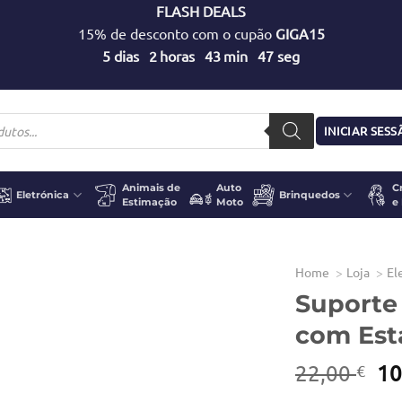
FLASH DEALS
15% de desconto com o cupão
GIGA15
5
dias
2
horas
43
min
47
seg
INICIAR SES
Animais de
Auto
C
Eletrónica
Brinquedos
Estimação
Moto
e
Home
Loja
El
Suporte
com Est
O
22,00
10
€
pr