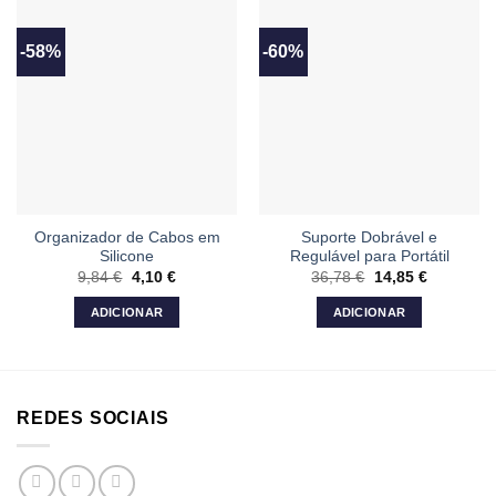
-58%
-60%
Organizador de Cabos em
Suporte Dobrável e
Silicone
Regulável para Portátil
9,84
€
O
4,10
€
O
36,78
€
O
14,85
€
O
preço
preço
preço
preço
original
atual
original
atual
ADICIONAR
ADICIONAR
era:
é:
era:
é:
9,84 €.
4,10 €.
36,78 €.
14,85 €.
REDES SOCIAIS