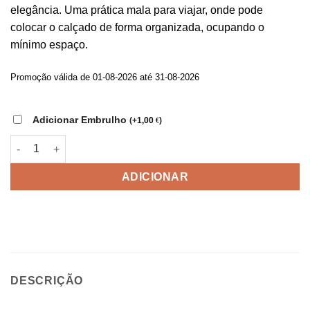
original
atual
elegância. Uma prática mala para viajar, onde pode
era:
é:
colocar o calçado de forma organizada, ocupando o
30,75 €.
14,90 €.
mínimo espaço.
Promoção válida de 01-08-2026 até 31-08-2026
Adicionar Embrulho
(
+
1,00
)
€
Quantidade de Mala de Viagem para Calçado
ADICIONAR
DESCRIÇÃO