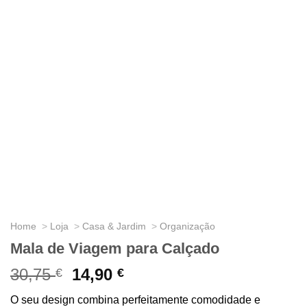
Home
Loja
Casa & Jardim
Organização
Mala de Viagem para Calçado
30,75
O
14,90
O
€
€
preço
preço
O seu design combina perfeitamente comodidade e