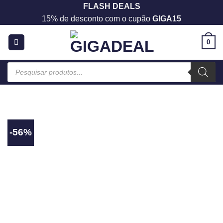
Skip
FLASH DEALS
to
15% de desconto com o cupão
GIGA15
content
0
Products
search
-56%