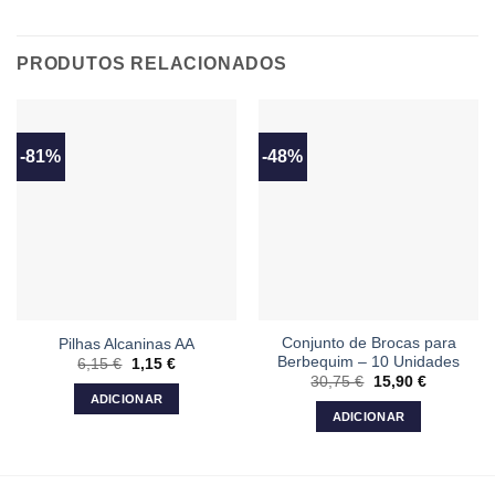
PRODUTOS RELACIONADOS
-81%
-48%
Conjunto de Brocas para
Pilhas Alcaninas AA
Berbequim – 10 Unidades
6,15
€
O
1,15
€
O
preço
preço
30,75
€
O
15,90
€
O
original
atual
preço
preço
ADICIONAR
era:
é:
original
atual
ADICIONAR
6,15 €.
1,15 €.
era:
é:
30,75 €.
15,90 €.