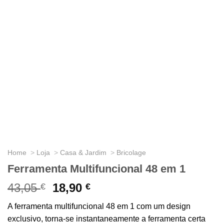
Home
Loja
Casa & Jardim
Bricolage
Ferramenta Multifuncional 48 em 1
43,05
O
18,90
O
€
€
preço
preço
A ferramenta multifuncional 48 em 1 com um design
original
atual
exclusivo, torna-se instantaneamente a ferramenta certa
era:
é: