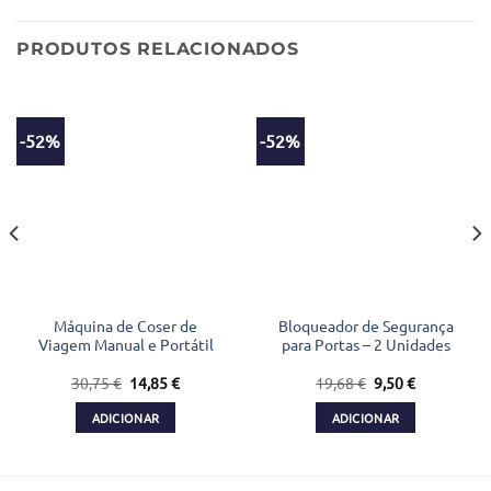
PRODUTOS RELACIONADOS
-52%
-52%
Máquina de Coser de
Bloqueador de Segurança
Viagem Manual e Portátil
para Portas – 2 Unidades
O
O
O
O
30,75
€
14,85
€
19,68
€
9,50
€
preço
preço
preço
preço
original
atual
original
atual
ADICIONAR
ADICIONAR
era:
é:
era:
é:
30,75 €.
14,85 €.
19,68 €.
9,50 €.