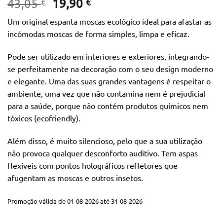
O
O
43,05
19,90
€
€
preço
preço
Um original espanta moscas ecológico ideal para afastar as
original
atual
incómodas moscas de forma simples, limpa e eficaz.
era:
é:
43,05 €.
19,90 €.
Pode ser utilizado em interiores e exteriores, integrando-
se perfeitamente na decoração com o seu design moderno
e elegante. Uma das suas grandes vantagens é respeitar o
ambiente, uma vez que não contamina nem é prejudicial
para a saúde, porque não contém produtos químicos nem
tóxicos (ecofriendly).
Além disso, é muito silencioso, pelo que a sua utilização
não provoca qualquer desconforto auditivo. Tem aspas
flexíveis com pontos holográficos refletores que
afugentam as moscas e outros insetos.
Promoção válida de 01-08-2026 até 31-08-2026