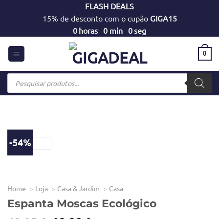
Skip
FLASH DEALS
to
15% de desconto com o cupão
GIGA15
content
0
horas
0
min
0
seg
0
Products
search
-54%
Home
Loja
Casa & Jardim
Casa
Espanta Moscas Ecológico