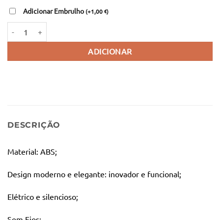
Adicionar Embrulho
(
+
1,00
)
€
Quantidade de Espanta Moscas Ecológico
ADICIONAR
DESCRIÇÃO
Material: ABS;
Design moderno e elegante: inovador e funcional;
Elétrico e silencioso;
Sem Fios;