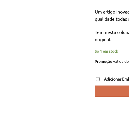
er
40
Um artigo inovad
qualidade todas 
Tem nesta colun
original.
Só 1 em stock
Promoção válida de 
Adicionar Em