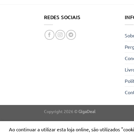
REDES SOCIAIS
IN
Sob
Per
Cond
Livr
Polí
Con
Copyright 2026 ©
GigaDeal
Ao continuar a utilizar esta loja online, são utilizados "co