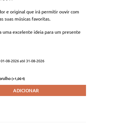
a:
é:
,00 €.
17,90 €.
or e original que irá permitir ouvir com
as suas músicas favoritas.
a uma excelente ideia para um presente
01-08-2026 até 31-08-2026
brulho
(
+
1,00
)
€
ADICIONAR