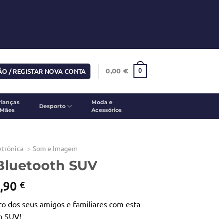
SÃO / REGISTAR NOVA CONTA
0
0,00
€
rianças
Moda e
Desporto
 Mães
Acessórios
etrónica
Som e Imagem
Bluetooth SUV
O
,90
€
eço
preço
to dos seus amigos e familiares com esta
iginal
atual
h SUV!