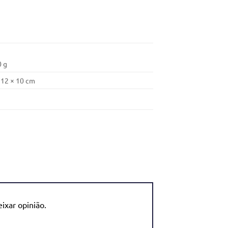
 g
 12 × 10 cm
ixar opinião.