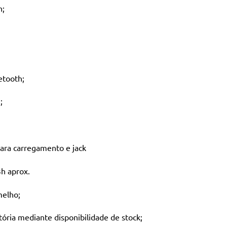
h;
etooth;
;
para carregamento e jack
h aprox.
melho;
tória mediante disponibilidade de stock;