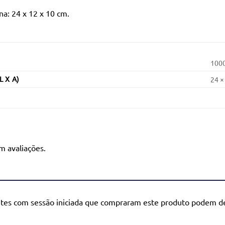
a: 24 x 12 x 10 cm.
1000
L X A)
24 ×
m avaliações.
ntes com sessão iniciada que compraram este produto podem de