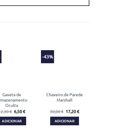
%
-43%
Gaveta de
Chaveiro de Parede
rmazenamento
Marshall
Oculta
O
O
O
O
12,30
€
6,50
€
30,00
€
17,20
€
preço
preço
preço
preço
original
atual
original
atual
ADICIONAR
ADICIONAR
era:
é:
era:
é:
12,30 €.
6,50 €.
30,00 €.
17,20 €.