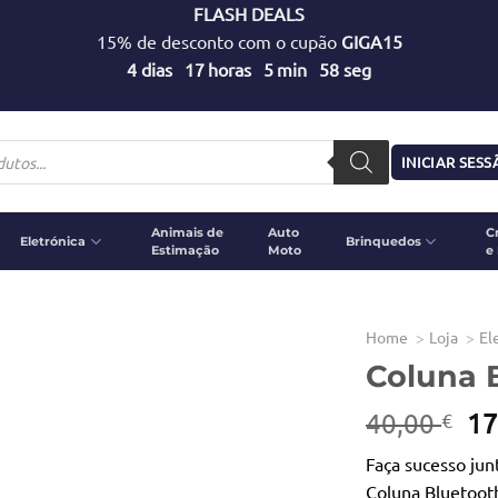
FLASH DEALS
15% de desconto com o cupão
GIGA15
4
dias
17
horas
5
min
57
seg
INICIAR SES
Animais de
Auto
C
Eletrónica
Brinquedos
Estimação
Moto
e
Home
Loja
El
Coluna 
O
40,00
17
€
pr
Faça sucesso jun
or
Coluna Bluetoot