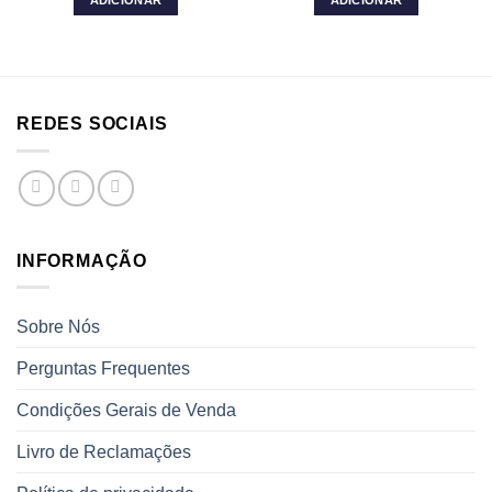
ADICIONAR
ADICIONAR
era:
é:
era:
é:
9,84 €.
2,00 €.
8,49 €.
3,10 €.
REDES SOCIAIS
INFORMAÇÃO
Sobre Nós
Perguntas Frequentes
Condições Gerais de Venda
Livro de Reclamações