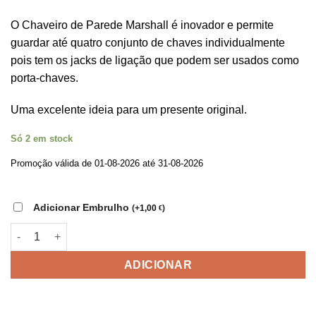
original
atual
era:
é:
O Chaveiro de Parede Marshall é inovador e permite
30,00 €.
17,20 €.
guardar até quatro conjunto de chaves individualmente
pois tem os jacks de ligação que podem ser usados como
porta-chaves.
Uma excelente ideia para um presente original.
Só 2 em stock
Promoção válida de 01-08-2026 até 31-08-2026
Adicionar Embrulho
(
+
1,00
)
€
Quantidade de Chaveiro de Parede Marshall
ADICIONAR