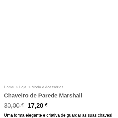
Home
Loja
Moda e Acessórios
Chaveiro de Parede Marshall
30,00
O
17,20
O
€
€
preço
preço
Uma forma elegante e criativa de guardar as suas chaves!