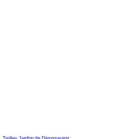
Trolley Jardim de Dinossauros