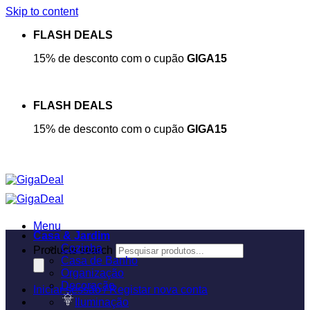
Skip to content
FLASH DEALS
15% de desconto com o cupão
GIGA15
FLASH DEALS
15% de desconto com o cupão
GIGA15
Menu
Casa & Jardim
Cozinha
Products search
Casa de Banho
Organização
Decoração
Iniciar sessão / Registar nova conta
Iluminação