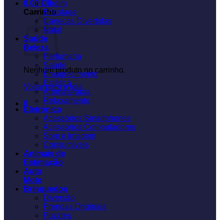
0,00
€
Jardim
0
Carrinho
Bricolage
Canecas Divertidas
Natal
Saúde
Beleza
Perfumaria
Saúde
Nenhum produto no carrinho.
Emagrecimento
Estética
Voltar para a loja
Aromaterapia
Relaxamento
0
Eletrónica
Acessórios Smartphones
Acessórios Computadores
Som e Imagem
Consumíveis
Animais de
Estimação
Auto
Moto
Brinquedos
Diversão
Prendas Originais
Puzzles