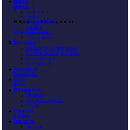
Saúde
Beleza
Perfumaria
Saúde
Nenhum produto no carrinho.
Emagrecimento
Estética
Voltar para a loja
Aromaterapia
Relaxamento
0
Eletrónica
Acessórios Smartphones
Acessórios Computadores
Som e Imagem
Consumíveis
Animais de
Estimação
Auto
Moto
Brinquedos
Diversão
Prendas Originais
Puzzles
Crianças
e Mães
Desporto
Ciclismo