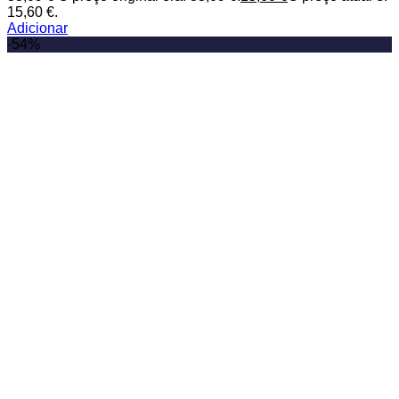
15,60 €.
Adicionar
-54%