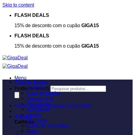
Skip to content
FLASH DEALS
15% de desconto com o cupão
GIGA15
FLASH DEALS
15% de desconto com o cupão
GIGA15
Menu
Casa & Jardim
Cozinha
Products search
Casa de Banho
Organização
Decoração
Iniciar sessão / Registar nova conta
Iluminação
Jardim
0,00
€
0
Bricolage
Carrinho
Canecas Divertidas
Natal