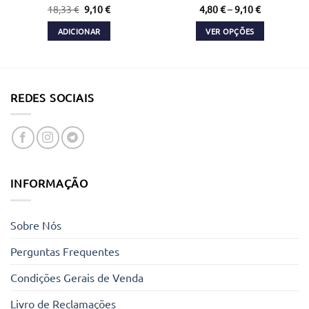
O
O
18,33
€
9,10
€
4,80
€
–
9,10
€
preço
preço
original
atual
ADICIONAR
VER OPÇÕES
era:
é:
18,33 €.
9,10 €.
This
product
has
multiple
REDES SOCIAIS
variants.
The
options
may
be
chosen
INFORMAÇÃO
on
the
product
Sobre Nós
page
Perguntas Frequentes
Condições Gerais de Venda
Livro de Reclamações