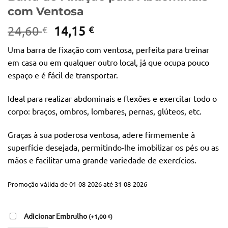
com Ventosa
O
O
24,60
14,15
€
€
preço
preço
Uma barra de fixação com ventosa, perfeita para treinar
original
atual
em casa ou em qualquer outro local, já que ocupa pouco
era:
é:
espaço e é fácil de transportar.
24,60 €.
14,15 €.
Ideal para realizar abdominais e flexões e exercitar todo o
corpo: braços, ombros, lombares, pernas, glúteos, etc.
Graças à sua poderosa ventosa, adere firmemente à
superfície desejada, permitindo-lhe imobilizar os pés ou as
mãos e facilitar uma grande variedade de exercícios.
Promoção válida de 01-08-2026 até 31-08-2026
Adicionar Embrulho
(
+
1,00
)
€