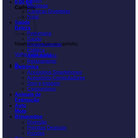
Jardim
0,00
€
0
Bricolage
Carrinho
Canecas Divertidas
Natal
Saúde
Beleza
Perfumaria
Saúde
Nenhum produto no carrinho.
Emagrecimento
Estética
Voltar para a loja
Aromaterapia
Relaxamento
0
Eletrónica
Acessórios Smartphones
Acessórios Computadores
Som e Imagem
Consumíveis
Animais de
Estimação
Auto
Moto
Brinquedos
Diversão
Prendas Originais
Puzzles