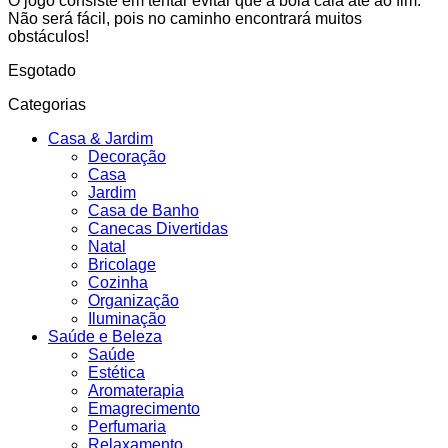
O jogo consiste em tentar evitar que a bola caia até ao fim.
Não será fácil, pois no caminho encontrará muitos
obstáculos!
Esgotado
Categorias
Casa & Jardim
Decoração
Casa
Jardim
Casa de Banho
Canecas Divertidas
Natal
Bricolage
Cozinha
Organização
Iluminação
Saúde e Beleza
Saúde
Estética
Aromaterapia
Emagrecimento
Perfumaria
Relaxamento