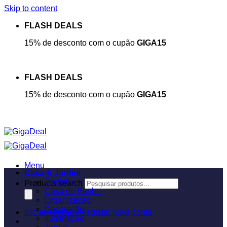
Skip to content
FLASH DEALS
15% de desconto com o cupão
GIGA15
FLASH DEALS
15% de desconto com o cupão
GIGA15
Menu
Casa & Jardim
Cozinha
Products search
Casa de Banho
Organização
Decoração
Iniciar sessão / Registar nova conta
Iluminação